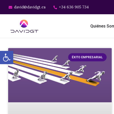
david@davidgt.es
+34 636 905 734
Quiénes So
Abrir barra de herramientas
ÉXITO EMPRESARIAL